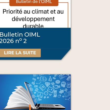
Bulletin OIML
o
2026 n
2
LIRE LA SUITE