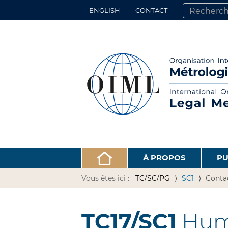
ENGLISH
CONTACT
CHERCHER PA
RECHERCHE 
À PROPOS
PU
Vous êtes ici :
TC/SC/PG
SC1
Conta
TC17/SC1
Hum