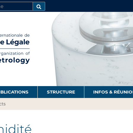
R
AVANCÉE…
BLICATIONS
STRUCTURE
INFOS & RÉUNI
cts
idité