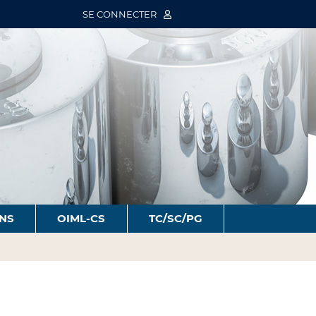
SE CONNECTER
ONS
OIML-CS
TC/SC/PG