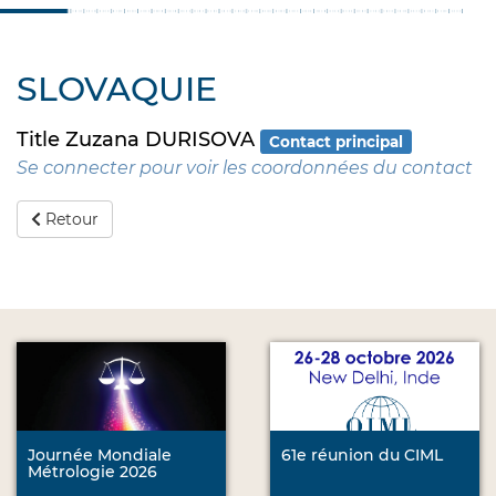
SLOVAQUIE
Title Zuzana DURISOVA
Contact principal
Se connecter pour voir les coordonnées du contact
Retour
Journée Mondiale
61e réunion du CIML
Métrologie 2026