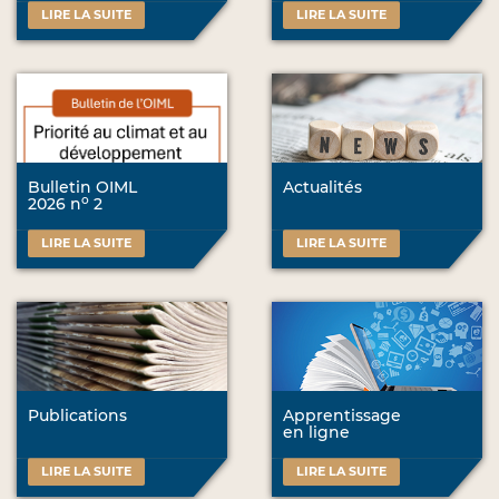
LIRE LA SUITE
LIRE LA SUITE
Bulletin OIML
Actualités
o
2026 n
2
LIRE LA SUITE
LIRE LA SUITE
Publications
Apprentissage
en ligne
LIRE LA SUITE
LIRE LA SUITE