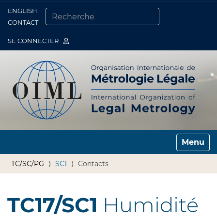
ENGLISH
Togg
CONTACT
CHERCHER PAR
RECHERCHE AVANCÉE…
SE CONNECTER
Toggle n
TC/SC/PG
SC1
Contacts
TC17/SC1
Humidité