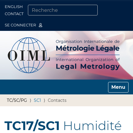
ENGLISH
Togg
CONTACT
CHERCHER PAR
RECHERCHE AVANCÉE…
SE CONNECTER
Toggle n
TC/SC/PG
SC1
Contacts
TC17/SC1
Humidité