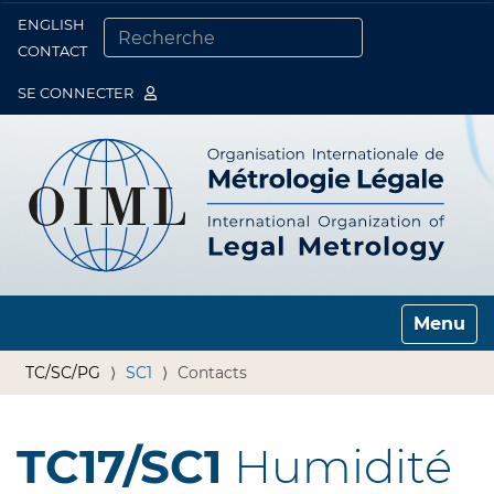
ENGLISH
Togg
CONTACT
CHERCHER PAR
RECHERCHE AVANCÉE…
SE CONNECTER
Toggle n
TC/SC/PG
SC1
Contacts
TC17/SC1
Humidité