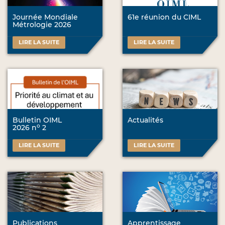
Journée Mondiale
61e réunion du CIML
Métrologie 2026
LIRE LA SUITE
LIRE LA SUITE
Bulletin OIML
Actualités
o
2026 n
2
LIRE LA SUITE
LIRE LA SUITE
Publications
Apprentissage