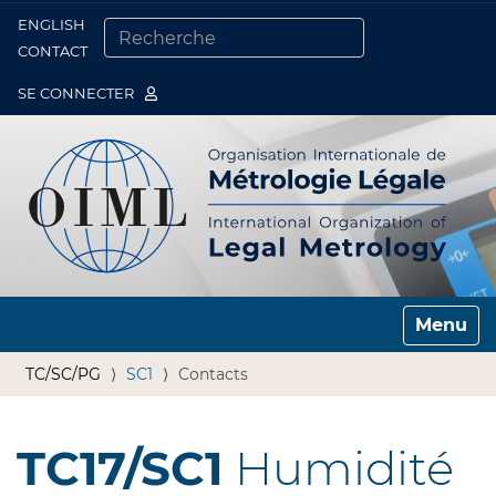
ENGLISH
Togg
CONTACT
CHERCHER PAR
RECHERCHE AVANCÉE…
SE CONNECTER
Toggle n
TC/SC/PG
SC1
Contacts
TC17/SC1
Humidité