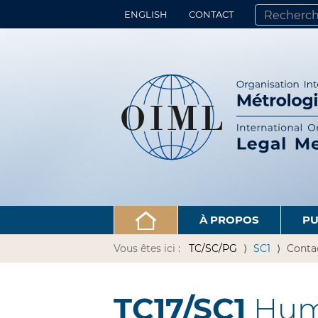
ENGLISH
CONTACT
CHERCHER PA
RECHERCHE 
À PROPOS
PU
Vous êtes ici :
TC/SC/PG
SC1
Conta
TC17/SC1
Hum