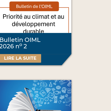
Bulletin OIML
o
2026 n
2
LIRE LA SUITE