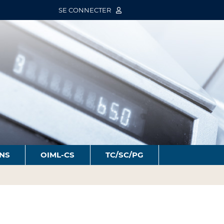
SE CONNECTER
ONS
OIML-CS
TC/SC/PG