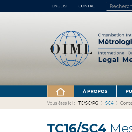
ENGLISH
CONTACT
CHERCHER PA
RECHERCHE 
À PROPOS
PU
Vous êtes ici :
TC/SC/PG
SC4
Conta
TC16/SC4
Mesu