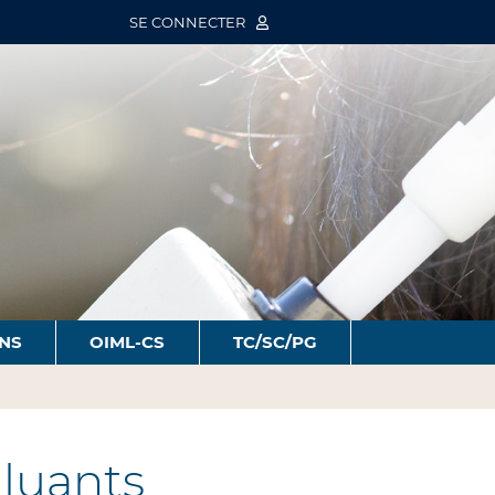
SE CONNECTER
ONS
OIML-CS
TC/SC/PG
lluants