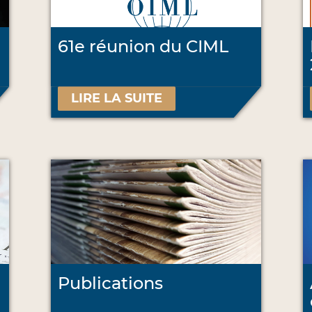
61e réunion du CIML
LIRE LA SUITE
Publications