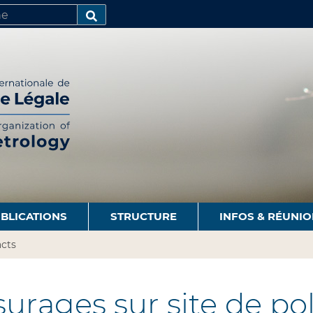
R
AVANCÉE…
BLICATIONS
STRUCTURE
INFOS & RÉUNI
cts
rages sur site de po