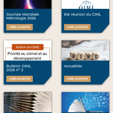
Journée Mondiale
61e réunion du CIML
Métrologie 2026
LIRE LA SUITE
LIRE LA SUITE
Bulletin OIML
Actualités
o
2026 n
2
LIRE LA SUITE
LIRE LA SUITE