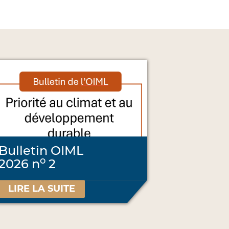
Bulletin OIML
o
2026 n
2
LIRE LA SUITE