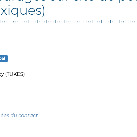
xiques)
pal
cy (TUKES)
nées du contact