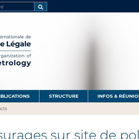
R
AVANCÉE…
BLICATIONS
STRUCTURE
INFOS & RÉUNI
cts
rages sur site de po