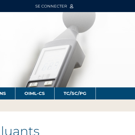
SE CONNECTER
ONS
OIML-CS
TC/SC/PG
lluants