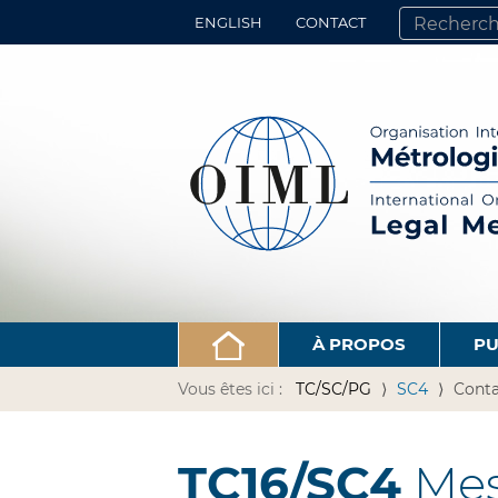
ENGLISH
CONTACT
CHERCHER PA
RECHERCHE 
À PROPOS
PU
Vous êtes ici :
TC/SC/PG
SC4
Conta
TC16/SC4
Mesu