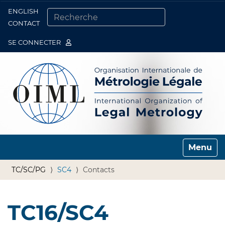
ENGLISH
Togg
CONTACT
CHERCHER PAR
RECHERCHE AVANCÉE…
SE CONNECTER
Toggle n
TC/SC/PG
SC4
Contacts
TC16/SC4