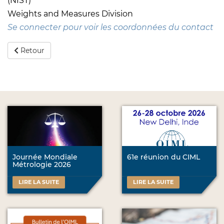
(NIST)
Weights and Measures Division
Se connecter pour voir les coordonnées du contact
Retour
Journée Mondiale
61e réunion du CIML
Métrologie 2026
LIRE LA SUITE
LIRE LA SUITE