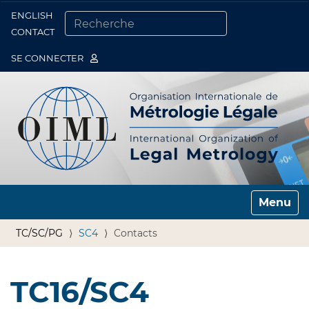
ENGLISH
Togg
CONTACT
CHERCHER PAR
RECHERCHE AVANCÉE…
SE CONNECTER
Toggle n
TC/SC/PG
SC4
Contacts
TC16/SC4