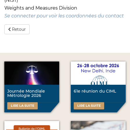
(NIST)
Weights and Measures Division
Se connecter pour voir les coordonnées du contact
Retour
Journée Mondiale
61e réunion du CIML
Métrologie 2026
LIRE LA SUITE
LIRE LA SUITE