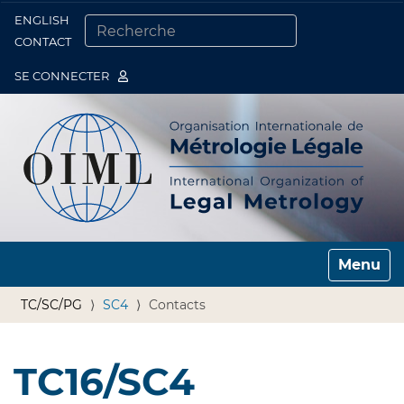
ENGLISH
Togg
CONTACT
CHERCHER PAR
RECHERCHE AVANCÉE…
SE CONNECTER
Toggle n
TC/SC/PG
SC4
Contacts
TC16/SC4