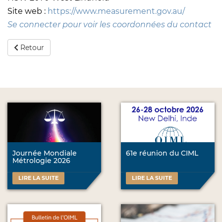
Site web :
https://www.measurement.gov.au/
Se connecter pour voir les coordonnées du contact
Retour
Journée Mondiale
61e réunion du CIML
Métrologie 2026
LIRE LA SUITE
LIRE LA SUITE