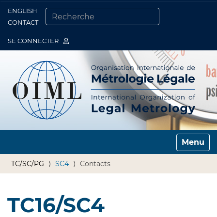
ENGLISH
Togg
CONTACT
CHERCHER PAR
RECHERCHE AVANCÉE…
SE CONNECTER
Toggle n
TC/SC/PG
SC4
Contacts
TC16/SC4