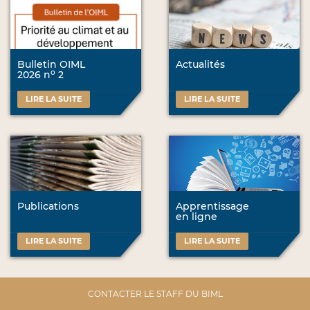
Bulletin OIML
Actualités
o
2026 n
2
LIRE LA SUITE
LIRE LA SUITE
Publications
Apprentissage
en ligne
LIRE LA SUITE
LIRE LA SUITE
CONTACTER LE STAFF DU BIML