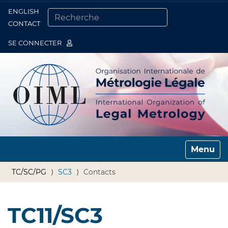
ENGLISH
Togg
CONTACT
CHERCHER PAR
RECHERCHE AVANCÉE…
SE CONNECTER
Toggle n
TC/SC/PG
SC3
Contacts
TC11/SC3