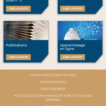
2026 n
2
LIRE LA SUITE
LIRE LA SUITE
Publications
Apprentissage
en ligne
LIRE LA SUITE
LIRE LA SUITE
CONTACTER LE STAFF DU BIML
INFOS PRATIQUES
AVERTISSEMENT
POLITIQUE DE CONFIDENTIALITÉ & PROTECTION DES
DONNÉES