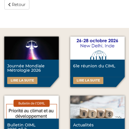
Retour
Journée Mondiale
61e réunion du CIML
Métrologie 2026
LIRE LA SUITE
LIRE LA SUITE
Bulletin OIML
Actualités
o