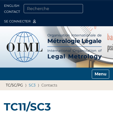
ENGLISH
Togg
CONTACT
CHERCHER PAR
RECHERCHE AVANCÉE…
SE CONNECTER
Toggle n
TC/SC/PG
SC3
Contacts
TC11/SC3