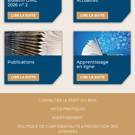
Bulletin OIML
Actualités
o
2026 n
2
LIRE LA SUITE
LIRE LA SUITE
Publications
Apprentissage
en ligne
LIRE LA SUITE
LIRE LA SUITE
CONTACTER LE STAFF DU BIML
INFOS PRATIQUES
AVERTISSEMENT
POLITIQUE DE CONFIDENTIALITÉ & PROTECTION DES
DONNÉES