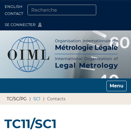
ENGLISH
Togg
CONTACT
CHERCHER PAR
RECHERCHE AVANCÉE…
SE CONNECTER
Toggle n
TC/SC/PG
SC1
Contacts
TC11/SC1