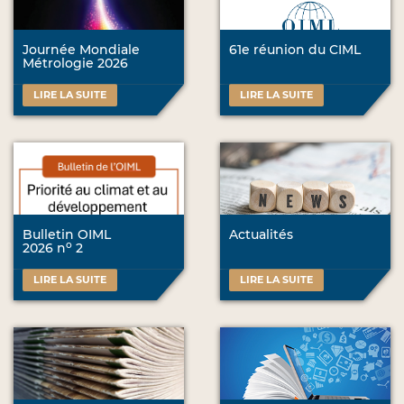
Journée Mondiale
61e réunion du CIML
Métrologie 2026
LIRE LA SUITE
LIRE LA SUITE
Bulletin OIML
Actualités
o
2026 n
2
LIRE LA SUITE
LIRE LA SUITE