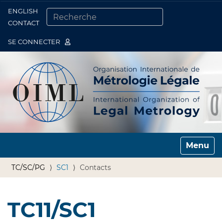
ENGLISH
Togg
CONTACT
CHERCHER PAR
RECHERCHE AVANCÉE…
SE CONNECTER
Toggle n
TC/SC/PG
SC1
Contacts
TC11/SC1