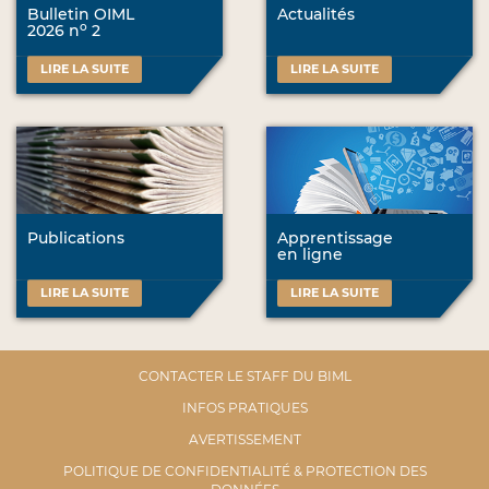
Bulletin OIML
Actualités
o
2026 n
2
LIRE LA SUITE
LIRE LA SUITE
Publications
Apprentissage
en ligne
LIRE LA SUITE
LIRE LA SUITE
CONTACTER LE STAFF DU BIML
INFOS PRATIQUES
AVERTISSEMENT
POLITIQUE DE CONFIDENTIALITÉ & PROTECTION DES