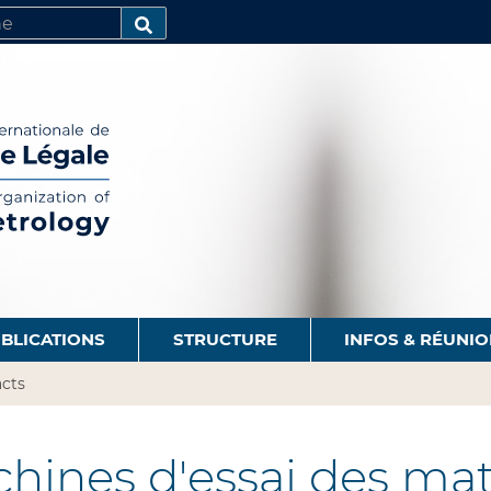
R
AVANCÉE…
BLICATIONS
STRUCTURE
INFOS & RÉUNI
cts
hines d'essai des mat