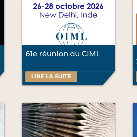
61e réunion du CIML
LIRE LA SUITE