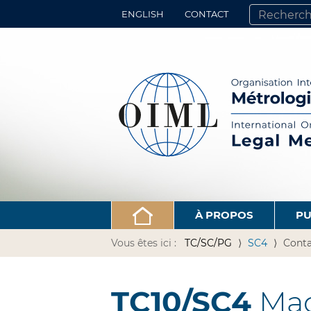
ENGLISH
CONTACT
CHERCHER PA
RECHERCHE 
À PROPOS
PU
Vous êtes ici :
TC/SC/PG
SC4
Conta
TC10/SC4
Mac