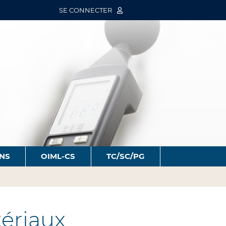
SE CONNECTER
ONS
OIML-CS
TC/SC/PG
ériaux