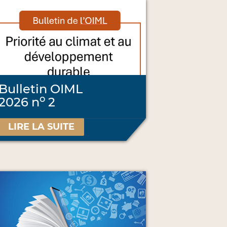
Bulletin OIML
o
2026 n
2
LIRE LA SUITE