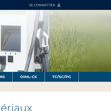
SE CONNECTER
ONS
OIML-CS
TC/SC/PG
ériaux