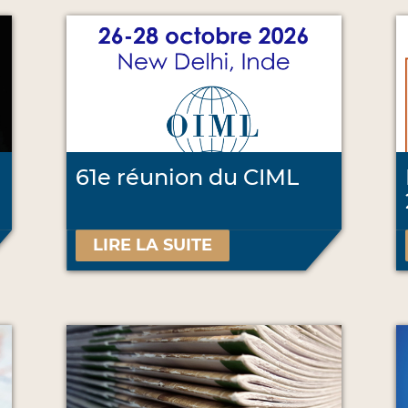
61e réunion du CIML
LIRE LA SUITE