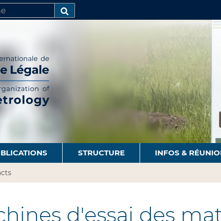
R
AVANCÉE…
BLICATIONS
STRUCTURE
INFOS & RÉUNI
cts
hines d'essai des mat