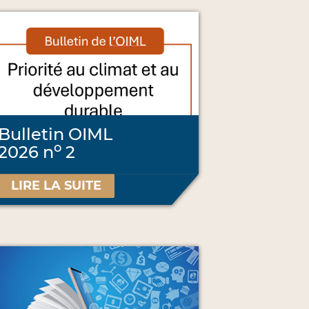
Bulletin OIML
o
2026 n
2
LIRE LA SUITE