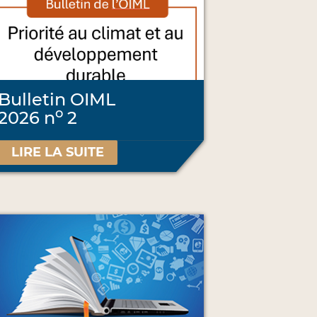
Bulletin OIML
o
2026 n
2
LIRE LA SUITE