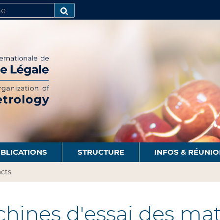
R
AVANCÉE…
BLICATIONS
STRUCTURE
INFOS & RÉUNI
cts
hines d'essai des mat