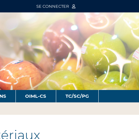
SE CONNECTER
ONS
OIML-CS
TC/SC/PG
ériaux