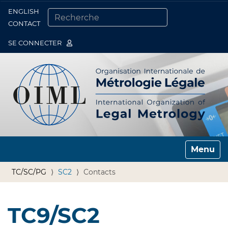
ENGLISH
Togg
CONTACT
CHERCHER PAR
RECHERCHE AVANCÉE…
SE CONNECTER
Toggle n
TC/SC/PG
SC2
Contacts
TC9/SC2