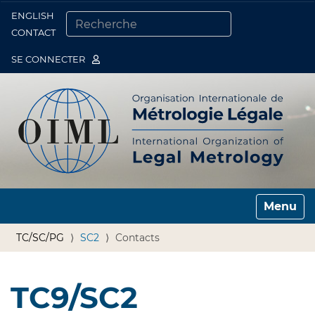
ENGLISH
Togg
CONTACT
CHERCHER PAR
RECHERCHE AVANCÉE…
SE CONNECTER
Toggle n
TC/SC/PG
SC2
Contacts
TC9/SC2