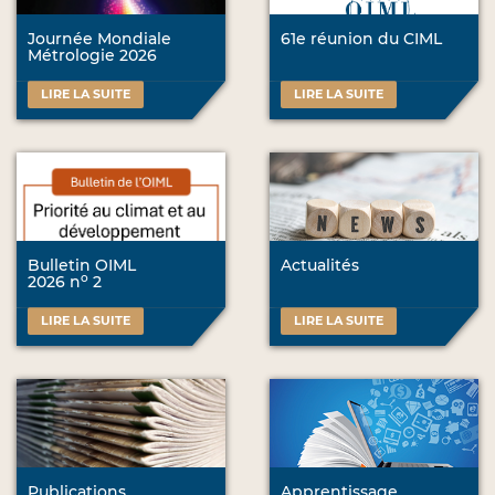
Journée Mondiale
61e réunion du CIML
Métrologie 2026
LIRE LA SUITE
LIRE LA SUITE
Bulletin OIML
Actualités
o
2026 n
2
LIRE LA SUITE
LIRE LA SUITE
Publications
Apprentissage