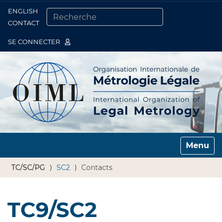
ENGLISH
Togg
CONTACT
CHERCHER PAR
RECHERCHE AVANCÉE…
SE CONNECTER
Toggle n
TC/SC/PG
SC2
Contacts
TC9/SC2