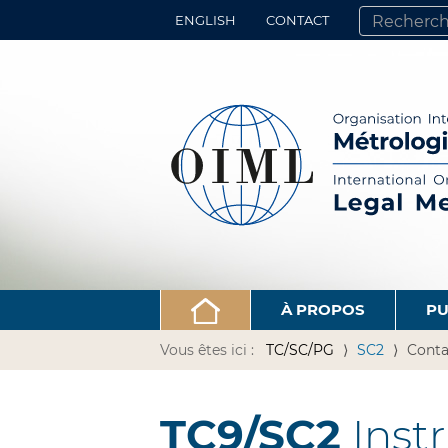
ENGLISH
CONTACT
CHERCHER PA
RECHERCHE 
À PROPOS
PU
Vous êtes ici :
TC/SC/PG
SC2
Conta
TC9/SC2
Inst