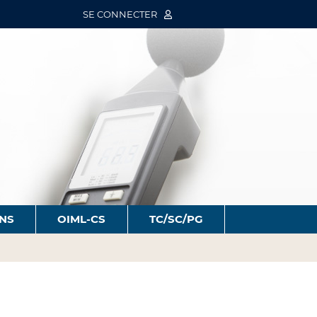
SE CONNECTER
ONS
OIML-CS
TC/SC/PG