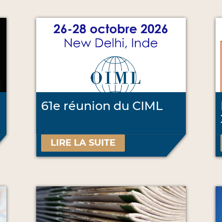
61e réunion du CIML
LIRE LA SUITE