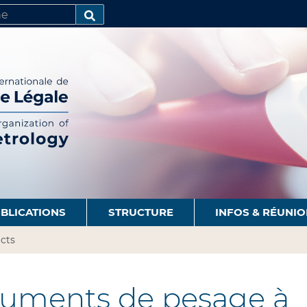
R
AVANCÉE…
BLICATIONS
STRUCTURE
INFOS & RÉUNI
cts
ruments de pesage à