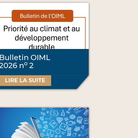
Bulletin OIML
o
2026 n
2
LIRE LA SUITE