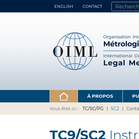
ENGLISH
CONTACT
CHERCHER PA
RECHERCHE 
À PROPOS
PU
Vous êtes ici :
TC/SC/PG
SC2
Conta
TC9/SC2
Inst