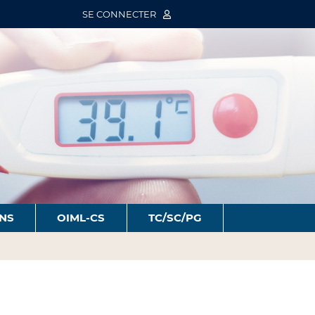
SE CONNECTER
ONS
OIML-CS
TC/SC/PG