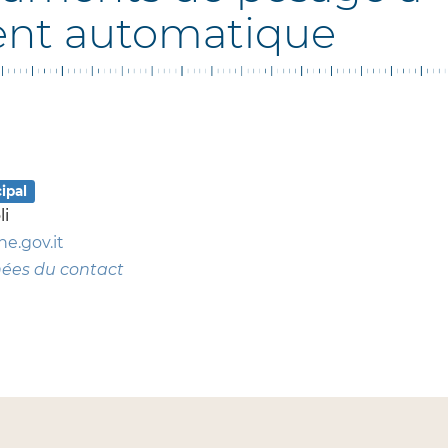
nt automatique
ipal
li
e.gov.it
nées du contact