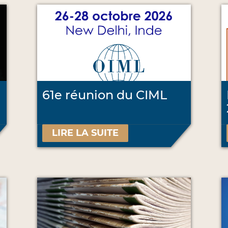
61e réunion du CIML
LIRE LA SUITE