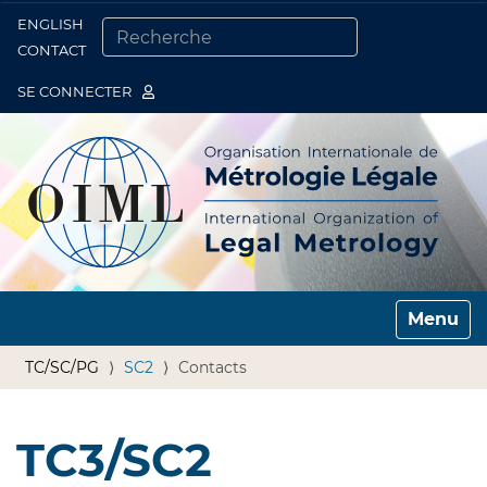
ENGLISH
Togg
CONTACT
CHERCHER PAR
RECHERCHE AVANCÉE…
SE CONNECTER
Toggle n
TC/SC/PG
SC2
Contacts
TC3/SC2