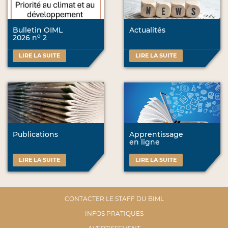
Bulletin OIML
Actualités
o
2026 n
2
LIRE LA SUITE
LIRE LA SUITE
Publications
Apprentissage
en ligne
LIRE LA SUITE
LIRE LA SUITE
CONTACTER LE STAFF DU BIML
INFOS PRATIQUES