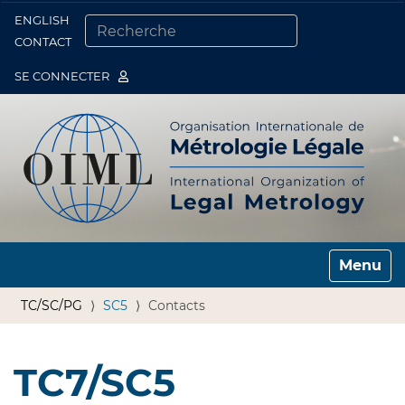
ENGLISH
Togg
CONTACT
CHERCHER PAR
RECHERCHE AVANCÉE…
SE CONNECTER
Toggle n
TC/SC/PG
SC5
Contacts
TC7/SC5