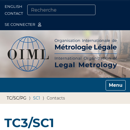
ENGLISH
Togg
CONTACT
CHERCHER PAR
RECHERCHE AVANCÉE…
SE CONNECTER
Toggle n
TC/SC/PG
SC1
Contacts
TC3/SC1