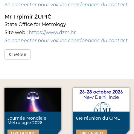
Se connecter pour voir les coordonnées du contact
Mr Trpimir ŽUPIĆ
State Office for Metrology
Site web :
https://www.dzm.hr
Se connecter pour voir les coordonnées du contact
Retour
Journée Mondiale
61e réunion du CIML
Métrologie 2026
LIRE LA SUITE
LIRE LA SUITE