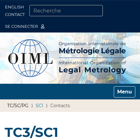
ENGLISH
Togg
CONTACT
CHERCHER PAR
RECHERCHE AVANCÉE…
SE CONNECTER
Toggle n
TC/SC/PG
SC1
Contacts
TC3/SC1