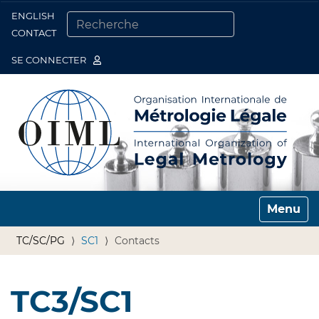
ENGLISH
Togg
CONTACT
CHERCHER PAR
RECHERCHE AVANCÉE…
SE CONNECTER
Toggle n
TC/SC/PG
SC1
Contacts
TC3/SC1