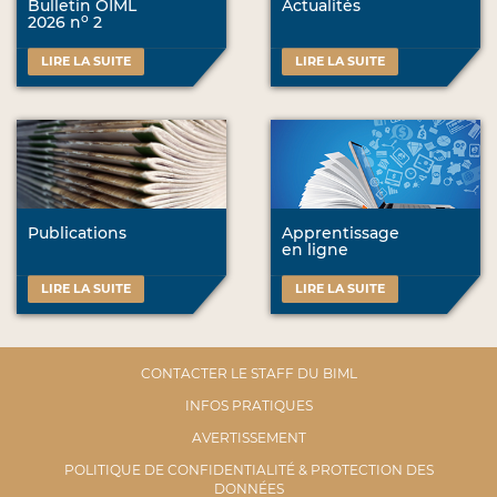
Bulletin OIML
Actualités
o
2026 n
2
LIRE LA SUITE
LIRE LA SUITE
Publications
Apprentissage
en ligne
LIRE LA SUITE
LIRE LA SUITE
CONTACTER LE STAFF DU BIML
INFOS PRATIQUES
AVERTISSEMENT
POLITIQUE DE CONFIDENTIALITÉ & PROTECTION DES
DONNÉES