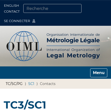
ENGLISH
Togg
CONTACT
CHERCHER PAR
RECHERCHE AVANCÉE…
SE CONNECTER
Toggle n
TC/SC/PG
SC1
Contacts
TC3/SC1