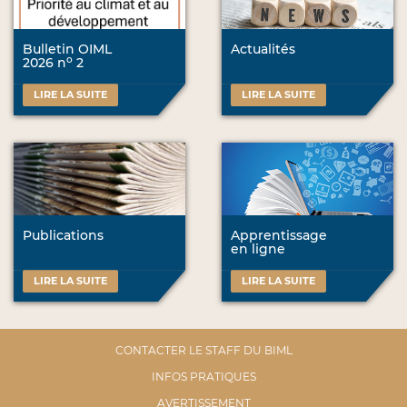
Bulletin OIML
Actualités
o
2026 n
2
LIRE LA SUITE
LIRE LA SUITE
Publications
Apprentissage
en ligne
LIRE LA SUITE
LIRE LA SUITE
CONTACTER LE STAFF DU BIML
INFOS PRATIQUES
AVERTISSEMENT