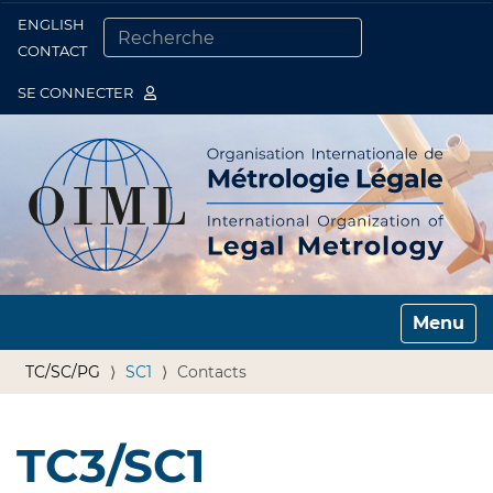
ENGLISH
Togg
CONTACT
CHERCHER PAR
RECHERCHE AVANCÉE…
SE CONNECTER
Toggle n
TC/SC/PG
SC1
Contacts
TC3/SC1