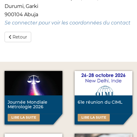
Durumi, Garki
900104 Abuja
Se connecter pour voir les coordonnées du contact
Retour
Journée Mondiale
61e réunion du CIML
Métrologie 2026
LIRE LA SUITE
LIRE LA SUITE