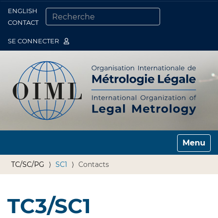
ENGLISH
Togg
CONTACT
CHERCHER PAR
RECHERCHE AVANCÉE…
SE CONNECTER
Toggle n
TC/SC/PG
SC1
Contacts
TC3/SC1