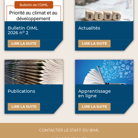
Bulletin OIML
Actualités
o
2026 n
2
LIRE LA SUITE
LIRE LA SUITE
Publications
Apprentissage
en ligne
LIRE LA SUITE
LIRE LA SUITE
CONTACTER LE STAFF DU BIML