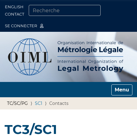
ENGLISH
Togg
CONTACT
CHERCHER PAR
RECHERCHE AVANCÉE…
SE CONNECTER
Toggle n
TC/SC/PG
SC1
Contacts
TC3/SC1