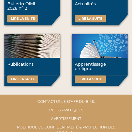
Bulletin OIML
Actualités
o
2026 n
2
LIRE LA SUITE
LIRE LA SUITE
Publications
Apprentissage
en ligne
LIRE LA SUITE
LIRE LA SUITE
CONTACTER LE STAFF DU BIML
INFOS PRATIQUES
AVERTISSEMENT
POLITIQUE DE CONFIDENTIALITÉ & PROTECTION DES