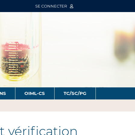
SE CONNECTER
ONS
OIML-CS
TC/SC/PG
vérification