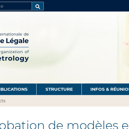
R
AVANCÉE…
BLICATIONS
STRUCTURE
INFOS & RÉUNI
cts
bation de modèles et 