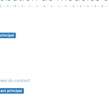
principal
nées du contact
act principal