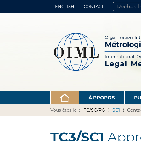
ENGLISH
CONTACT
CHERCHER PA
RECHERCHE 
À PROPOS
PU
Vous êtes ici :
TC/SC/PG
SC1
Conta
TC3/SC1
Appro