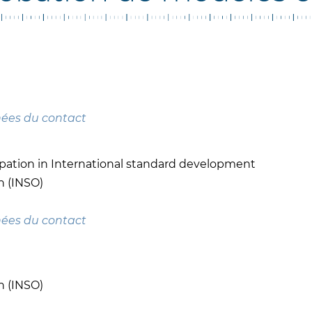
nées du contact
cipation in International standard development
n (INSO)
nées du contact
N
n (INSO)