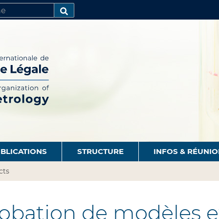
R
AVANCÉE…
BLICATIONS
STRUCTURE
INFOS & RÉUNI
cts
bation de modèles et 