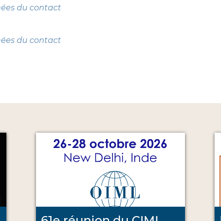
nées du contact
nées du contact
61e réunion du CIML