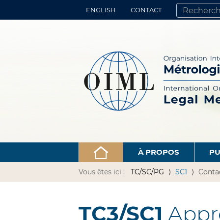
ENGLISH
CONTACT
CHERCHER PA
RECHERCHE 
À PROPOS
PU
Vous êtes ici :
TC/SC/PG
SC1
Conta
TC3/SC1
Appro