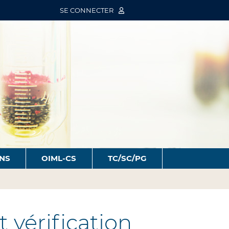
SE CONNECTER
ONS
OIML-CS
TC/SC/PG
vérification