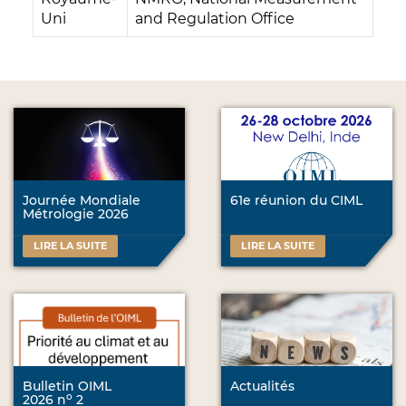
Uni
and Regulation Office
Journée Mondiale
61e réunion du CIML
Métrologie 2026
LIRE LA SUITE
LIRE LA SUITE
Bulletin OIML
Actualités
o
2026 n
2