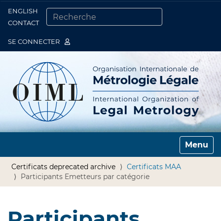
ENGLISH
Togg
CONTACT
CHERCHER PAR
RECHERCHE AVANCÉE…
SE CONNECTER
Toggle n
Certificats deprecated archive
Certificats MAA
Participants Emetteurs par catégorie
Participants