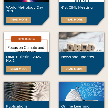
World Metrology Day
61st CIML Meeting
2026
READ MORE
READ MORE
OIML Bulletin - 2026
News and updates
No. 2
READ MORE
READ MORE
Publications
Online Learning