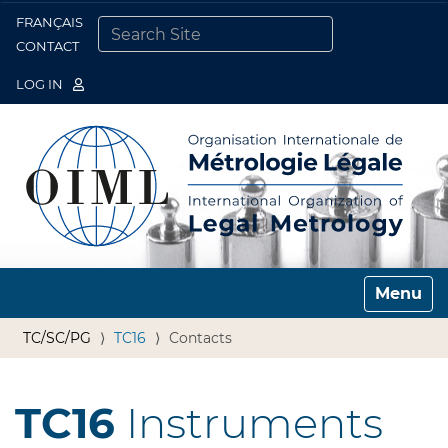
FRANÇAIS
Togg
CONTACT
SEARCH SITE
ADVANCED SEARCH…
LOG IN
Toggle n
TC/SC/PG
TC16
Contacts
TC16
Instruments