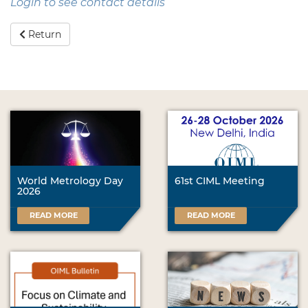
Login to see contact details
Return
World Metrology Day
61st CIML Meeting
2026
READ MORE
READ MORE