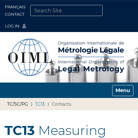
FRANÇAIS
Togg
CONTACT
SEARCH SITE
ADVANCED SEARCH…
LOG IN
Toggle n
TC/SC/PG
TC13
Contacts
TC13
Measuring