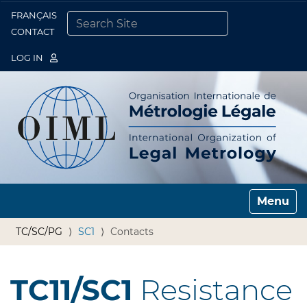
FRANÇAIS
Togg
CONTACT
SEARCH SITE
ADVANCED SEARCH…
LOG IN
Toggle n
TC/SC/PG
SC1
Contacts
TC11/SC1
Resistance