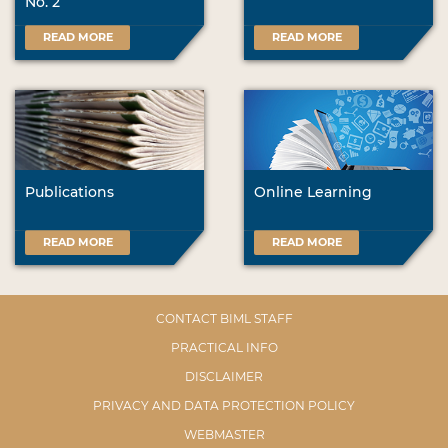
No. 2
READ MORE
READ MORE
Publications
Online Learning
READ MORE
READ MORE
CONTACT BIML STAFF
PRACTICAL INFO
DISCLAIMER
PRIVACY AND DATA PROTECTION POLICY
WEBMASTER