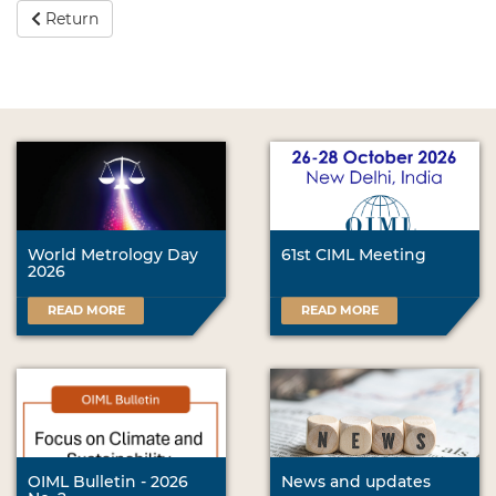
Return
World Metrology Day
61st CIML Meeting
2026
READ MORE
READ MORE
OIML Bulletin - 2026
News and updates