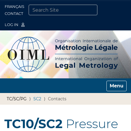
FRANÇAIS
Togg
CONTACT
SEARCH SITE
ADVANCED SEARCH…
LOG IN
Toggle n
TC/SC/PG
SC2
Contacts
TC10/SC2
Pressure