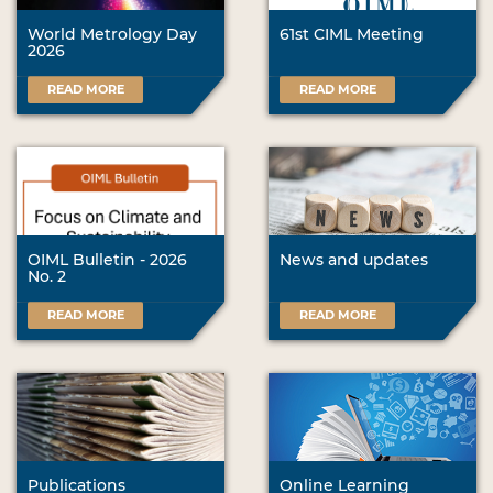
World Metrology Day
61st CIML Meeting
2026
READ MORE
READ MORE
OIML Bulletin - 2026
News and updates
No. 2
READ MORE
READ MORE
Publications
Online Learning