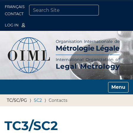
FRANÇAIS
Togg
CONTACT
SEARCH SITE
ADVANCED SEARCH…
LOG IN
Toggle n
TC/SC/PG
SC2
Contacts
TC3/SC2